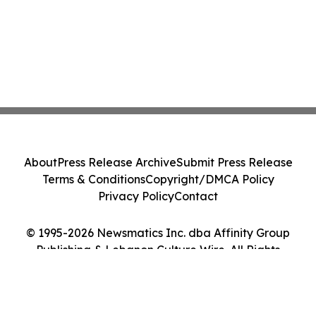
About
Press Release Archive
Submit Press Release
Terms & Conditions
Copyright/DMCA Policy
Privacy Policy
Contact
© 1995-2026 Newsmatics Inc. dba Affinity Group
Publishing & Lebanon Culture Wire. All Rights
Reserved.
Cookie Settings / Your Privacy Choices